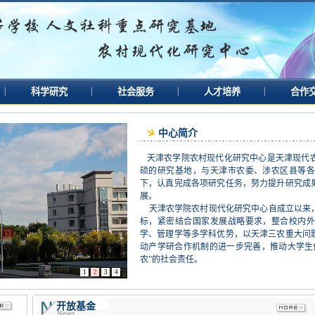
|
|
|
|
科学研究
社会服务
人才培养
合作
中心简介
天津农学院农村现代化研究中心是天津现代农
硕的研究基地，与天津市农委、涉农区县等各
下，认真完成各项研究任务，努力提升研究成
展。
天津农学院农村现代化研究中心自成立以来，
标，紧密结合国家发展战略要求，整合校内外
学、管理学等多学科优势，以天津三农重大问
动产学研合作机制的进一步完善，推动大学生
农”的社会责任。
1
2
3
4
开放基金